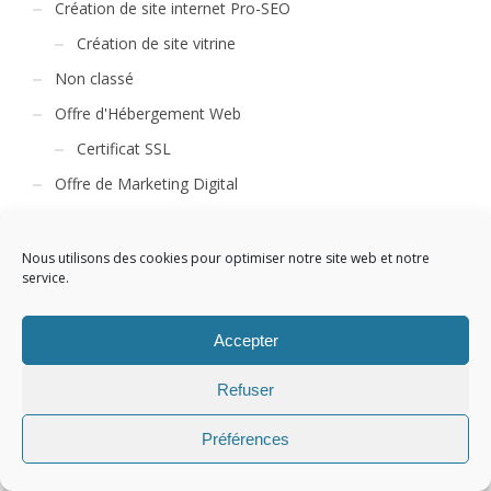
Création de site internet Pro-SEO
Création de site vitrine
Non classé
Offre d'Hébergement Web
Certificat SSL
Offre de Marketing Digital
Référencement naturel - 1 mois
Référencement naturel - 12 mois
Nous utilisons des cookies pour optimiser notre site web et notre
service.
Référencement naturel - 6 mois
Référencement naturel RGG
Accepter
Référencement Payant
Refuser
Referencement Social SMO
Préférences