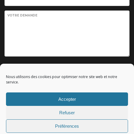
VOTRE DEMANDE
Envoyer votre demande
Nous utilisons des cookies pour optimiser notre site web et notre
service.
Accepter
© 2010 - 2023 Copyright by
Référencement google gratuit
|
Refuser
C.G.V.
|
Mentions légales
|All rights reserved - Tous droits
réservés.
Préférences