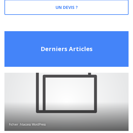
UN DEVIS ?
Derniers Articles
Fichier .htaccess WordPress