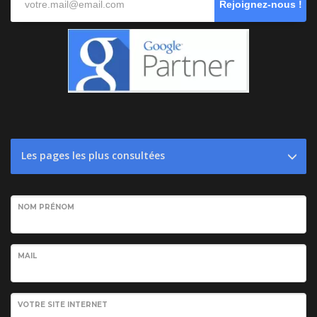
Rejoignez-nous !
Les pages les plus consultées
NOM PRÉNOM
MAIL
VOTRE SITE INTERNET