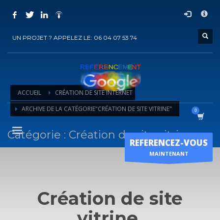
COMMENT ACHETER UN PRESTATION DE
×
REFERENCEMENT ?
UN PROJET ? APPELEZ LE: 06 04 07 53 74
1
Choisir la prestation
2
Ajouter la prestation au panier
3
Régler le panier
ACCUEIL
CRÉATION DE SITE INTERNET
Vous recevrez sous 5 jours ouvrés un mail de
confirmation
de
ARCHIVE DE LA CATÉGORIE"CRÉATION DE SITE VITRINE"
l'exécution de la prestation
Catégorie : Création de site vitrine
Horaire d'ouverture
REFERENCEZ-VOUS
Lun-Ven 9:00H - 19:00H
MAINTENANT
Sam - 9:00H-17:00H
Dimanche sur RDV !
Création de site
vitrine