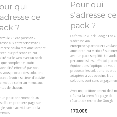
Pour qui
our qui
s’adresse ce
’adresse ce
pack ?
ack ?
La formule «Pack Google Eco »
ormule « 1ère position »
s’adresse aux
resse aux entreprises/site E-
entreprises/particuliers voulant
merce souhaitant améliorer et
améliorer leur visibilité sur inte
ter leur présence et leur
avec un pack simplifié. Un audit
bilité sur le web avec un pack
personnalisé est effectué par n
s que complet. Un audit
équipe dans l’optique de vous
onnalisé effectué par nos
proposer les solutions les plus
s vous procure des solutions
adaptées à vos besoins. Nos
tées à votre secteur d’activité
solutions sont sans engagemen
ermet de coller au mieux aux
ntes de chacun.
Avec un positionnement de 3 m
clés sur la première page de
c un positionnement de 30
résultat de recherche Google.
s clés en première page sur
le, votre activité sentira la
170.00
€
érence.