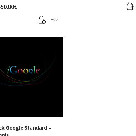
450.00
€
ck Google Standard –
mois