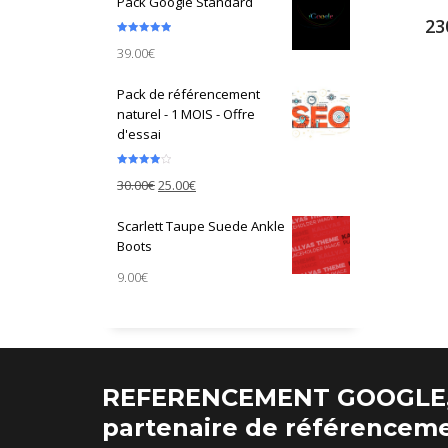
Pack Google Standard
23
Note
5.00
39.00
€
sur 5
Pack de référencement
naturel - 1 MOIS - Offre
d'essai
Note
4.00
30.00
€
25.00
€
sur 5
Scarlett Taupe Suede Ankle
Boots
9.00
€
REFERENCEMENT GOOGLE,
partenaire de référenceme