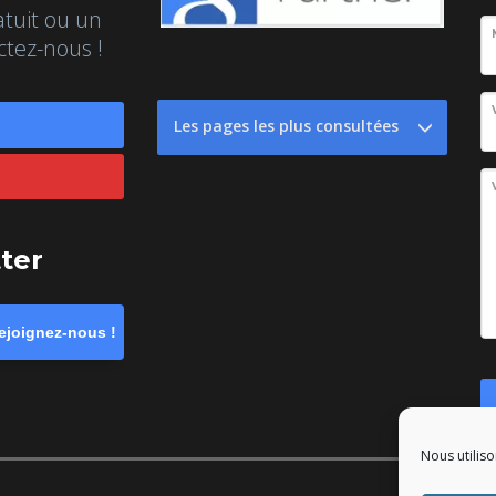
atuit ou un
ctez-nous !
Les pages les plus consultées
tter
ejoignez-nous !
Nous utiliso