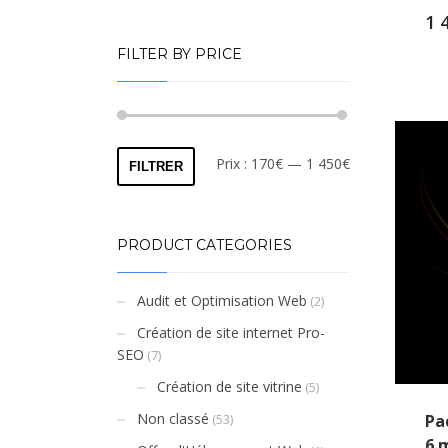
1 
FILTER BY PRICE
Prix
Prix
Prix :
170€
—
1 450€
FILTRER
min
max
PRODUCT CATEGORIES
Audit et Optimisation Web
(2)
Création de site internet Pro-
SEO
(7)
Création de site vitrine
(5)
Non classé
Pa
(53)
6 