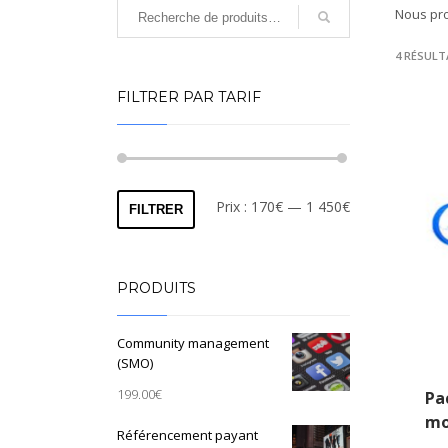
Nous pro
4 RÉSULT
FILTRER PAR TARIF
Prix
Prix
Prix :
170€
—
1 450€
FILTRER
min
max
PRODUITS
Community management
(SMO)
199.00
€
Pa
mo
Référencement payant