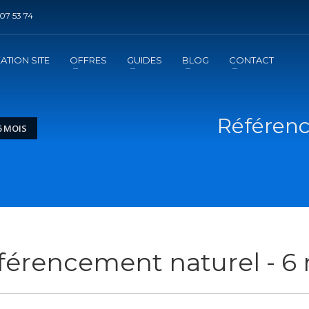
07 53 74
DE REFERENCEMENT ?
3
jouter la prestation au panier
Régler le panier
ATION SITE
OFFRES
GUIDES
BLOG
CONTACT
mation
de l'exécution de la prestation
Référenc
6 MOIS
férencement naturel - 6