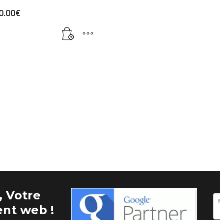
0.00
€
 Votre
nt web !