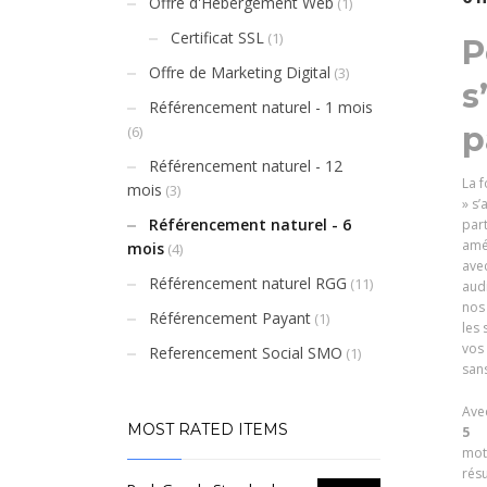
Offre d'Hébergement Web
(1)
Certificat SSL
(1)
P
Offre de Marketing Digital
(3)
s
Référencement naturel - 1 mois
p
(6)
Référencement naturel - 12
La 
mois
(3)
» s’
Référencement naturel - 6
part
amél
mois
(4)
ave
Référencement naturel RGG
(11)
audi
nos
Référencement Payant
(1)
les 
vos 
Referencement Social SMO
(1)
san
Ave
MOST RATED ITEMS
5
mot
résu