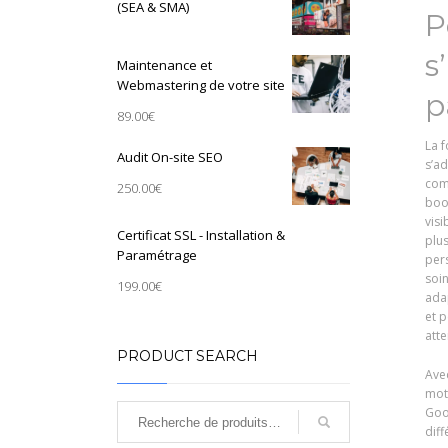
(SEA & SMA)
P
s
Maintenance et
Webmastering de votre site
p
89.00
€
La f
Audit On-site SEO
s’ad
com
250.00
€
boos
visi
Certificat SSL - Installation &
plu
Paramétrage
pers
soin
199.00
€
adap
et p
atte
PRODUCT SEARCH
Ave
mot
Goog
diff