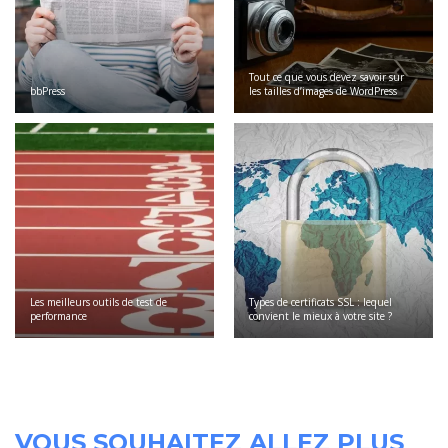
Tout ce que vous devez savoir sur
bbPress
les tailles d’images de WordPress
Les meilleurs outils de test de
Types de certificats SSL : lequel
performance
convient le mieux à votre site ?
VOUS SOUHAITEZ ALLEZ PLUS