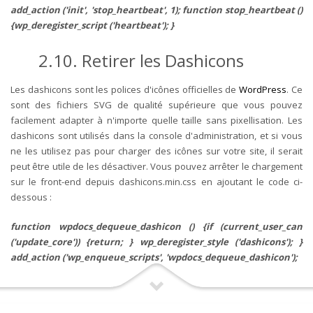
add_action ('init', 'stop_heartbeat', 1); function stop_heartbeat ()
{wp_deregister_script ('heartbeat'); }
2.10. Retirer les Dashicons
Les dashicons sont les polices d'icônes officielles de
WordPress
. Ce
sont des fichiers SVG de qualité supérieure que vous pouvez
facilement adapter à n'importe quelle taille sans pixellisation. Les
dashicons sont utilisés dans la console d'administration, et si vous
ne les utilisez pas pour charger des icônes sur votre site, il serait
peut être utile de les désactiver. Vous pouvez arrêter le chargement
sur le front-end depuis dashicons.min.css en ajoutant le code ci-
dessous :
function wpdocs_dequeue_dashicon () {if (current_user_can
('update_core')) {return; } wp_deregister_style ('dashicons'); }
add_action ('wp_enqueue_scripts', 'wpdocs_dequeue_dashicon');