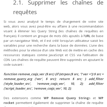
2.1. Supprimer les chaînes de
requêtes
Si vous avez analysé le temps de chargement de votre site
web,
alors vous avez peut-être eu affaire à une recommandation
visant à éliminer les Query String (les chaînes de requêtes en
français).
Il contient un groupe de mots clés ajoutés à l’
URL
de base
par un navigateur Web, et il est créé lorsqu’un utilisateur saisit les
variables pour une recherche dans la base de données. L’une des
méthodes pour la vitesse d’un site Web est de mettre en cache des
ressources statiques comme JavaScript et CSS via l’utilisation de
CDN.
Les chaînes de requête peuvent être supprimés en ajoutant le
code suivant :
function remove_cssjs_ver ($ src) {if (strpos ($ src, '? ver =')) $ src =
remove_query_arg ('ver', $ src); return $ src; } add_filter
('style_loader_src', 'remove_cssjs_ver', 10, 2); add_filter
('script_loader_src', 'remove_cssjs_ver', 10, 2);
Des extensions comme
WP Remove Query String
s et
WP
rocket
permettent également de supprimer la chaîne de requête