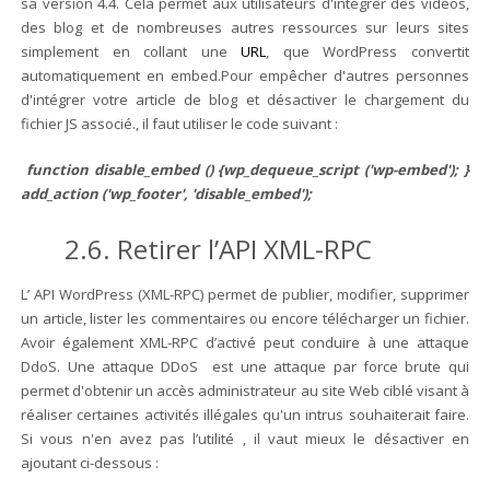
sa version 4.4. Cela permet aux utilisateurs d'intégrer des vidéos,
des blog et de nombreuses autres ressources sur leurs sites
simplement en collant une
URL
, que WordPress convertit
automatiquement en embed.Pour empêcher d'autres personnes
d'intégrer votre article de blog et désactiver le chargement du
fichier JS associé., il faut utiliser le code suivant :
function disable_embed () {wp_dequeue_script ('wp-embed'); }
add_action ('wp_footer', 'disable_embed');
2.6. Retirer l’API XML-RPC
L’ API WordPress (XML-RPC) permet de publier, modifier, supprimer
un article, lister les commentaires ou encore télécharger un fichier.
Avoir également XML-RPC d’activé peut conduire à une attaque
DdoS. Une attaque DDoS est une attaque par force brute qui
permet d'obtenir un accès administrateur au site Web ciblé visant à
réaliser certaines activités illégales qu'un intrus souhaiterait faire.
Si vous n'en avez pas l’utilité , il vaut mieux le désactiver en
ajoutant ci-dessous :