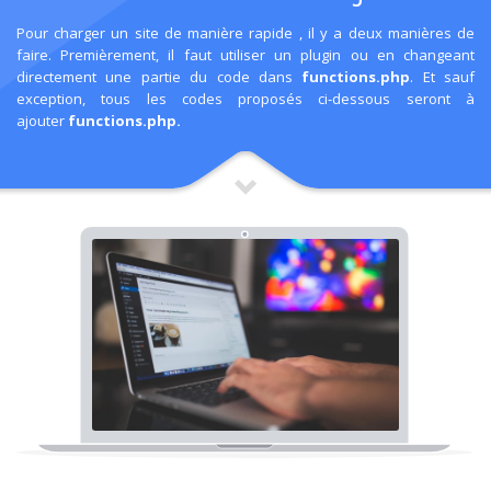
Pour charger un site de manière rapide , il y a deux manières de
faire. Premièrement, il faut utiliser un plugin ou en changeant
directement une partie du code dans
functions.php
.
Et sauf
exception, tous les codes proposés ci-dessous seront à
ajouter
functions.php.