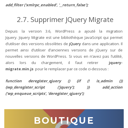
add_filter ('xmlrpc_enabled', '__return_false');
2.7. Supprimer JQuery Migrate
Depuis la version 3.6, WordPress a ajouté la migration
Jquery.
Jquery Migrate est une bibliothèque JavaScript qui permet
d’utiliser des versions obsolètes de
jQuery
dans une application. Il
permet ainsi d’utiliser d’anciennes versions de jQuery sur de
nouvelles versions de WordPress.
Si vous en n’avez pas l’utilité,
alors lors du chargement, il faut retirer
jquery-
migrate.min.js
pour le remplacer par ce code ci-dessous :
function deregister_qjuery () {if (! is_admin ())
{wp_deregister_script ('jquery'); }} add_action
('wp_enqueue_scripts', 'deregister_qjuery');
BOUTIQUE