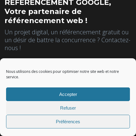
REFERENCEMENT GOOGLE,
Votre partenaire de
référencement web !
Un projet digital, un référencement gratuit ou
un désir de battre la concurrence ? Contactez-
nous !
Référencez-vous gratuitement
Nous utilisons des cookies pour optimiser notre site web et notre
service.
Obtenez un devis personnalisé !
Accepter
Inscrivez-vous à la Newsletter
Refuser
Préférences
Rejoignez-nous !