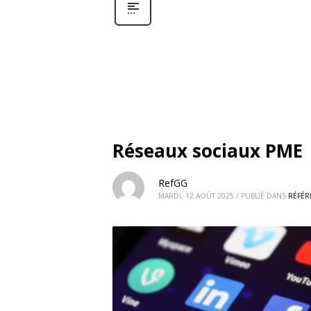
Réseaux sociaux PME
RefGG
MARDI, 12 AOÛT 2025
/
PUBLIÉ DANS
RÉFÉR