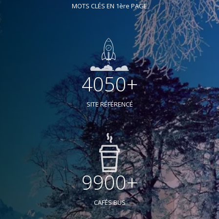
MOTS CLÉS EN 1ère PAGE
4050+
SITE RÉFÉRENCÉ
9900+
CAFÉS BUS