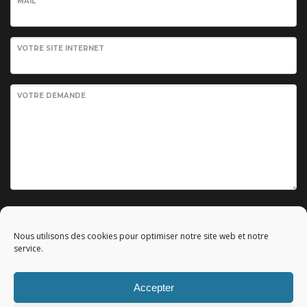
MAIL
VOTRE SITE INTERNET
VOTRE DEMANDE
Envoyer votre demande
Nous utilisons des cookies pour optimiser notre site web et notre
service.
Accepter
© 2010 - 2023 Copyright by
Référencement google gratuit
|