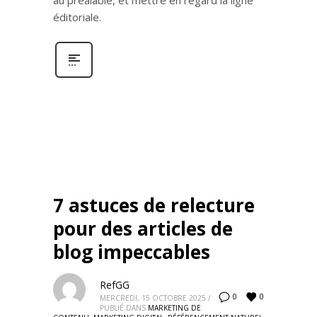
au préalable, et mettre en regard la ligne
éditoriale.
7 astuces de relecture
pour des articles de
blog impeccables
RefGG
0
0
MERCREDI, 15 OCTOBRE 2025
/
PUBLIÉ DANS
MARKETING DE