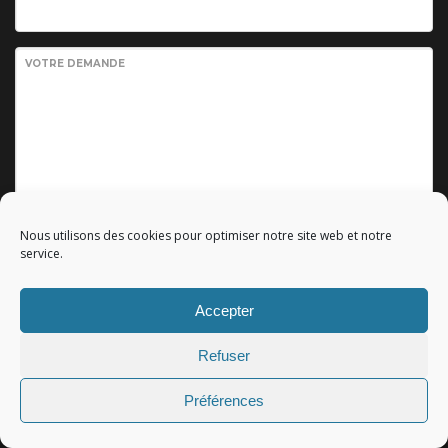
VOTRE DEMANDE
Nous utilisons des cookies pour optimiser notre site web et notre
service.
Envoyer votre demande
Accepter
Refuser
© 2010 - 2023 Copyright by
Référencement google gratuit
|
C.G.V.
|
Mentions légales
|All rights reserved - Tous droits
Préférences
réservés.