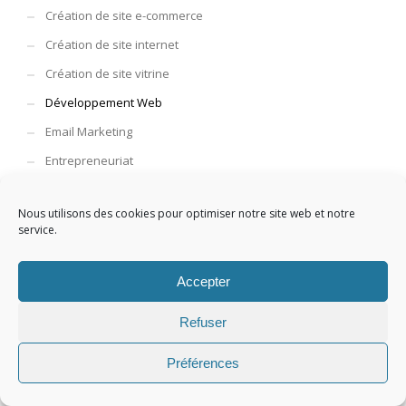
Création de site e-commerce
Création de site internet
Création de site vitrine
Développement Web
Email Marketing
Entrepreneuriat
Hebergement Site Web
Nous utilisons des cookies pour optimiser notre site web et notre
Marketing de Contenu
service.
Marketing Digital
Mobile
Accepter
Non classé
Refuser
Posts
Préférences
Référencement naturel
Référencement Payant