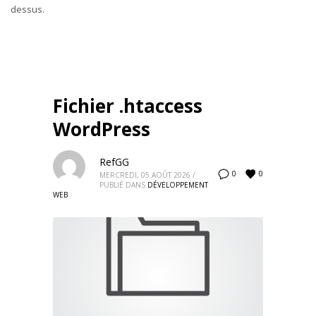
dessus.
Fichier .htaccess
WordPress
RefGG
0
0
MERCREDI, 05 AOÛT 2026
/
PUBLIÉ DANS
DÉVELOPPEMENT
WEB