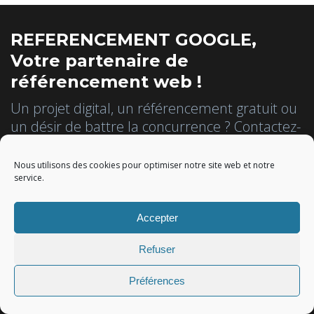
REFERENCEMENT GOOGLE,
Votre partenaire de
référencement web !
Un projet digital, un référencement gratuit ou
un désir de battre la concurrence ? Contactez-
nous !
Nous utilisons des cookies pour optimiser notre site web et notre
service.
Référencez-vous gratuitement
Accepter
Obtenez un devis personnalisé !
Refuser
Inscrivez-vous à la Newsletter
Préférences