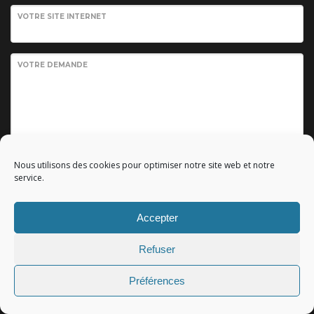
VOTRE SITE INTERNET
VOTRE DEMANDE
Nous utilisons des cookies pour optimiser notre site web et notre
service.
Envoyer votre demande
Accepter
Refuser
© 2010 - 2023 Copyright by
Référencement google gratuit
|
Préférences
C.G.V.
|
Mentions légales
|All rights reserved - Tous droits