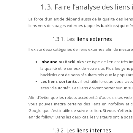
1.3. Faire l’analyse des lien
La force d’un article dépend aussi de la qualité des lie
liens vers des pages externes (appelés
backlinks
) qui mè
1.3.1. Les
liens externes
Il existe deux catégories de liens externes afin de mesurer l
Inbound
ou Backlinks :
ce type de lien est très im
la qualité et le sérieux de votre site. Plus les gen
backlinks ont de bons résultats tels que la popularit
Les liens sortants
: il est utile lorsque vous av
sites “d’autorité”. Ces liens doivent porter sur un s
Afin d’éviter que les robots accèdent à d’autres sites web
vous pouvez mettre certains des liens en nofollow et cela
Google que c’est inutile de suivre ce lien. Si vous n’effec
en “do follow”. Dans les deux cas, les visiteurs ont la possi
1.3.2. Les
liens internes