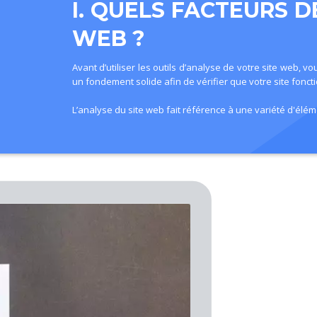
I. QUELS FACTEURS 
WEB ?
Avant d’utiliser les outils d’analyse de votre site web
un fondement solide afin de vérifier que votre site fonct
L’analyse du site web fait référence à une variété d'élé