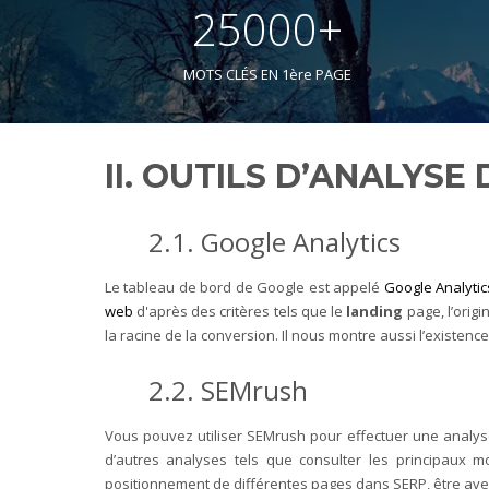
25000+
MOTS CLÉS EN 1ère PAGE
II. OUTILS D’ANALYSE
2.1. Google Analytics
Le tableau de bord de Google est appelé
Google Analytic
web
d'après des critères tels que le
landing
page, l’origi
la racine de la conversion. Il nous montre aussi l’existence
2.2. SEMrush
Vous pouvez utiliser SEMrush pour effectuer une analys
d’autres analyses tels que consulter les principaux mo
positionnement de différentes pages dans SERP, être aver