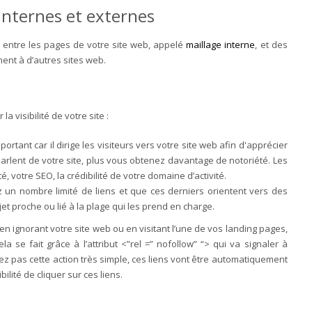
s internes et externes
ns entre les pages de votre site web, appelé
maillage interne
, et des
nent à d’autres sites web.
a visibilité de votre site :
portant car il dirige les visiteurs vers votre site web afin d'apprécier
s parlent de votre site, plus vous obtenez davantage de notoriété. Les
é, votre SEO, la crédibilité de votre domaine d’activité.
ez un nombre limité de liens et que ces derniers orientent vers des
ujet proche ou lié à la plage qui les prend en charge.
 en ignorant votre site web ou en visitant l’une de vos landing pages,
 se fait grâce à l’attribut <”rel =” nofollow” “> qui va signaler à
tuez pas cette action très simple, ces liens vont être automatiquement
bilité de cliquer sur ces liens.