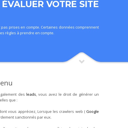
 ÉVALUER VOTRE SITE
sont pas prises en compte. Certaines données comprennent
lques règles à prendre en compte.
ntenu
t également des
leads
, vous avez le droit de générer un
lles que :
e dont vous appréciez, Lorsque les crawlers web (
Google
urdement sanctionnés par eux.