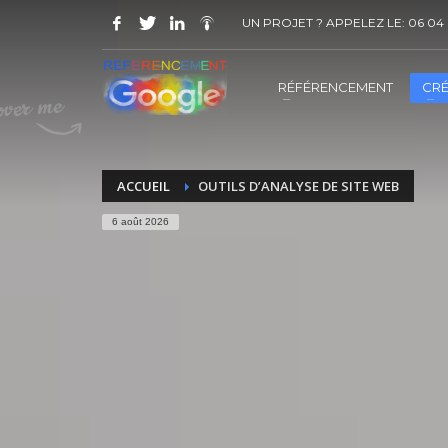
UN PROJET ? APPELEZ LE: 06 04 
COMMENT ACHETER UN PRESTATION 
1
2
Choisir la prestation
A
RÉFÉRENCEMENT
CRÉ
Vous recevrez sous 5 jours ouvrés un mail de
confir
ACCUEIL
OUTILS D’ANALYSE DE SITE WEB
6 août 2026