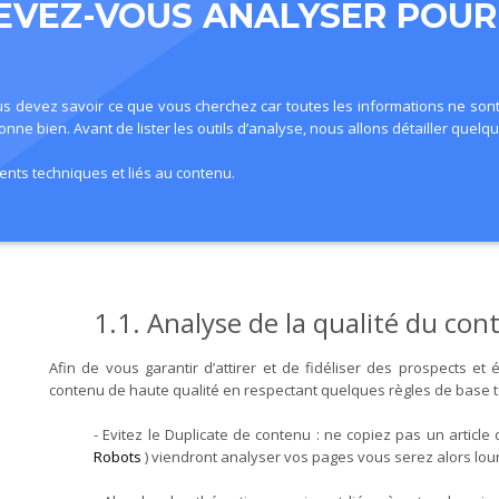
DEVEZ-VOUS ANALYSER POUR
, vous devez savoir ce que vous cherchez car toutes les informations ne 
ionne bien. Avant de lister les outils d’analyse, nous allons détailler que
ments techniques et liés au contenu.
1.1. Analyse de la qualité du co
Afin de vous garantir d’attirer et de fidéliser des prospects e
contenu de haute qualité en respectant quelques règles de base te
- Evitez le Duplicate de contenu : ne copiez pas un articl
Robots
) viendront analyser vos pages vous serez alors lo