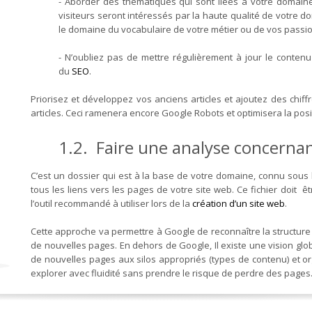
- Aborder des thématiques qui sont liées à votre domaine 
visiteurs seront intéressés par la haute qualité de votre 
le domaine du vocabulaire de votre métier ou de vos passi
- N’oubliez pas de mettre régulièrement à jour le contenu
du
SEO
.
Priorisez et développez vos anciens articles et ajoutez des chif
articles. Ceci ramenera encore Google Robots et optimisera la posit
1.2. Faire une analyse concerna
C’est un dossier qui est à la base de votre domaine, connu sou
tous les liens vers les pages de votre site web. Ce fichier doit 
l’outil recommandé à utiliser lors de la
création d’un site web
.
Cette approche va permettre à Google de reconnaître la structure
de nouvelles pages. En dehors de Google, Il existe une vision glo
de nouvelles pages aux silos appropriés (types de contenu) et orga
explorer avec fluidité sans prendre le risque de perdre des page