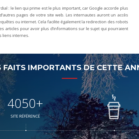
ial : le lien qui prime est le plus important, car Google accorde plus
s d’autres pages de votre site web. Les internautes auront un accès
equêtes ou internet. Cela facilite également la redirection des robots
s articles pour avoir plus d’informations sur le sujet qui pourraient
s liens internes.
S FAITS IMPORTANTS DE CETTE AN
4050+
SITE RÉFÉRENCÉ