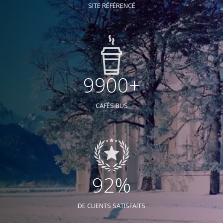
SITE RÉFÉRENCÉ
9900+
CAFÉS BUS
92%
DE CLIENTS SATISFAITS