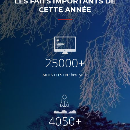
LES FAITS IMPORTANTS DE
CETTE ANNÉE
25000+
MOTS CLÉS EN 1ère PAGE
4050+