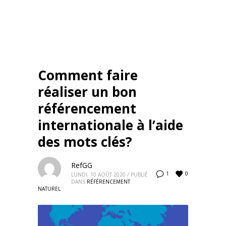
Comment faire
réaliser un bon
référencement
internationale à l’aide
des mots clés?
RefGG
0
1
LUNDI, 10 AOÛT 2020
/
PUBLIÉ
DANS
RÉFÉRENCEMENT
NATUREL