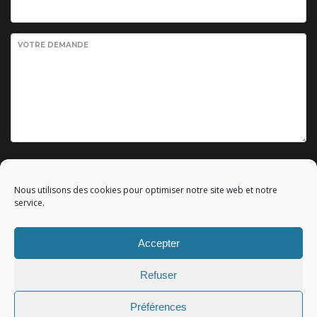
VOTRE DEMANDE
Envoyer votre demande
Nous utilisons des cookies pour optimiser notre site web et notre
service.
Accepter
© 2010 - 2023 Copyright by
Référencement google gratuit
|
Refuser
C.G.V.
|
Mentions légales
|All rights reserved - Tous droits
réservés.
Préférences