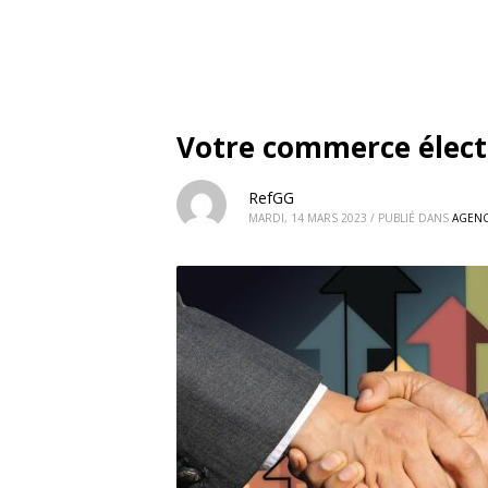
Votre commerce élect
RefGG
MARDI, 14 MARS 2023
/
PUBLIÉ DANS
AGENC