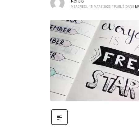
RefGG
MERCREDI, 15 MARS 2023
/
PUBLIÉ DANS
MA