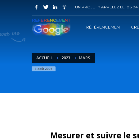
UN PROJET ? APPELEZ LE: 06 04 
COMMENT ACHETER UN PRESTATION 
1
2
Choisir la prestation
A
RÉFÉRENCEMENT
CRÉ
Vous recevrez sous 5 jours ouvrés un mail de
confir
ACCUEIL
2023
MARS
8 août 2026
Mesurer et suivre le 