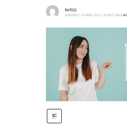
RefGG
VENDREDI, 24 MARS 2023
/
PUBLIÉ DANS
AG