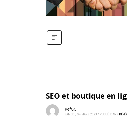
SEO et boutique en li
RefGG
SAMEDI, 04 MARS 2023
/
PUBLIÉ DANS
RÉFÉ