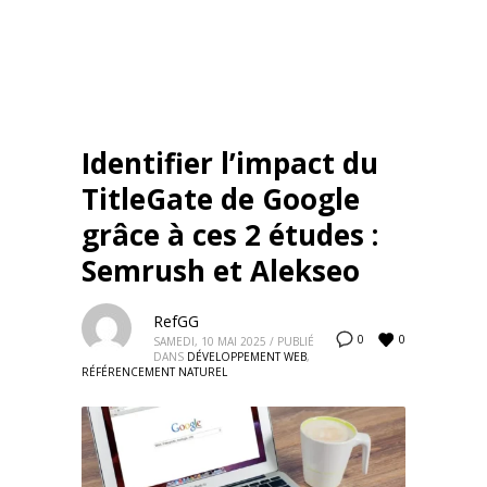
Identifier l’impact du
TitleGate de Google
grâce à ces 2 études :
Semrush et Alekseo
RefGG
0
0
SAMEDI, 10 MAI 2025
/
PUBLIÉ
DANS
DÉVELOPPEMENT WEB
,
RÉFÉRENCEMENT NATUREL