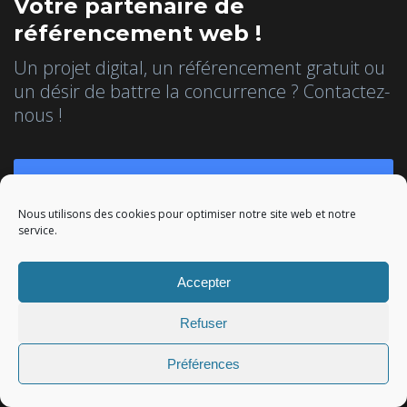
Votre partenaire de
référencement web !
Un projet digital, un référencement gratuit ou
un désir de battre la concurrence ? Contactez-
nous !
Référencez-vous gratuitement
Nous utilisons des cookies pour optimiser notre site web et notre
Obtenez un devis personnalisé !
service.
Accepter
Inscrivez-vous à la Newsletter
Refuser
Rejoignez-nous !
Préférences