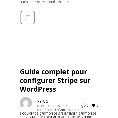
audience personnalisée sur
Guide complet pour
configurer Stripe sur
WordPress
RefGG
0
0
MERCREDI, 21 MAI 2025
/
PUBLIÉ DANS
CRÉATION DE SITE
E-COMMERCE
,
CRÉATION DE SITE INTERNET
,
CRÉATION DE
SITE VITRINE
,
DÉVELOPPEMENT WEB
,
ENTREPRENEURIAT