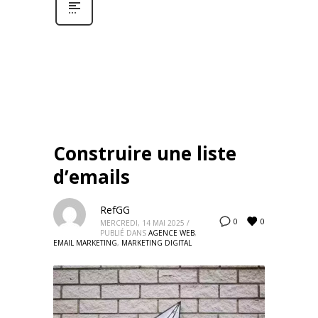
Construire une liste
d’emails
RefGG
0
0
MERCREDI, 14 MAI 2025
/
PUBLIÉ DANS
AGENCE WEB
,
EMAIL MARKETING
,
MARKETING DIGITAL