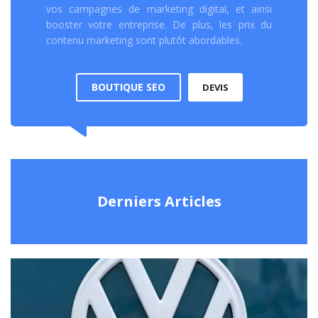
vos campagnes de marketing digital, et ainsi
booster votre entreprise. De plus, les prix du
contenu marketing sont plutôt abordables.
BOUTIQUE SEO
DEVIS
Derniers Articles