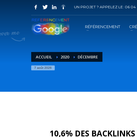
UN PROJET ? APPELEZ LE: 06 04 
COMMENT ACHETER UN PRESTATION 
1
2
Choisir la prestation
A
RÉFÉRENCEMENT
CRÉ
Vous recevrez sous 5 jours ouvrés un mail de
confir
ACCUEIL
2020
DÉCEMBRE
7 août 2026
10,6% DES BACKLINK