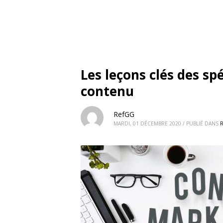
Les leçons clés des sp
contenu
RefGG
MARDI, 01 DÉCEMBRE 2020
/
PUBLIÉ DANS