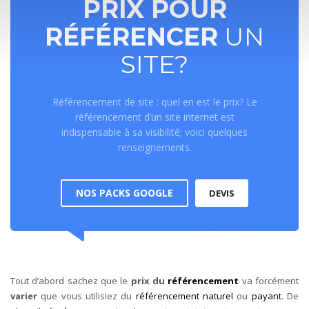
PRIX POUR
RÉFÉRENCER
UN
SITE?
Référencement de site : quel en est le prix? Le
référencement d’un site internet est
indispensable à sa visibilité; voici quelques
renseignements.
NOS PACKS GOOGLE
DEVIS
Tout d’abord sachez que le
prix du
référencement
va forcément
varier
que vous utilisiez du
référencement naturel
ou
payant
. De