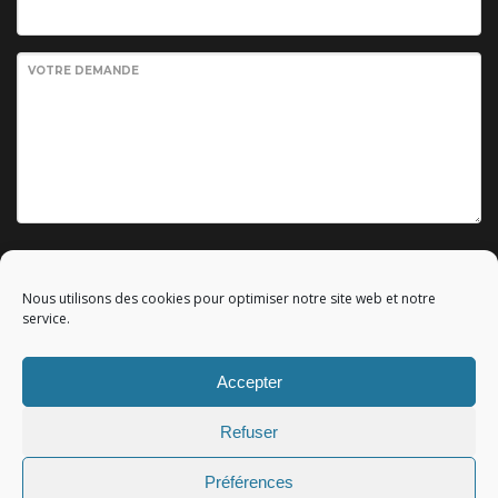
VOTRE DEMANDE
Envoyer votre demande
Nous utilisons des cookies pour optimiser notre site web et notre
service.
Accepter
© 2010 - 2023 Copyright by
Référencement google gratuit
|
Refuser
C.G.V.
|
Mentions légales
|All rights reserved - Tous droits
réservés.
Préférences