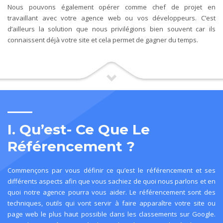
Nous pouvons également opérer comme chef de projet en
travaillant avec votre agence web ou vos développeurs. C’est
d’ailleurs la solution que nous privilégions bien souvent car ils
connaissent déjà votre site et cela permet de gagner du temps.
I. Qu’est- Ce Que Le
Référencement ?
Commençons par vous définir ce qu’est le
référencement
et ses
différents aspects afin que vous sachiez de quoi nous parlons et en
quoi notre agence pourra vous aider. Le référencement sont des
techniques, outils qui vont servir à faire apparaître votre site ou
page web le plus haut possible dans les classements sur Google.