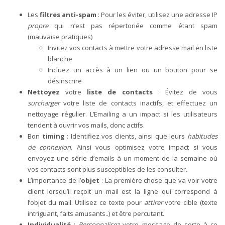
Les
filtres anti-spam
: Pour les éviter, utilisez une adresse IP
propre
qui n’est pas répertoriée comme étant spam
(mauvaise pratiques)
Invitez vos contacts à mettre votre adresse mail en liste
blanche
Incluez un accès à un lien ou un bouton pour se
désinscrire
Nettoyez
votre
liste de contacts
: Évitez de vous
surcharger
votre liste de contacts inactifs, et effectuez un
nettoyage régulier. L’Emailing a un impact si les utilisateurs
tendent à ouvrir vos mails, donc actifs.
Bon
timing
: Identifiez vos clients, ainsi que leurs
habitudes
de connexion
. Ainsi vous optimisez votre impact si vous
envoyez une série d’emails à un moment de la semaine où
vos contacts sont plus susceptibles de les consulter.
L’importance de l’
objet
: La première chose que va voir votre
client lorsqu’il reçoit un mail est la ligne qui correspond à
l’objet du mail. Utilisez ce texte pour
attirer
votre cible (texte
intriguant, faits amusants..) et être percutant.
Individualité
:
Personnalisez
votre message de sorte à ce