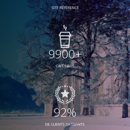
SITE RÉFÉRENCÉ
9900+
CAFÉS BUS
92%
DE CLIENTS SATISFAITS