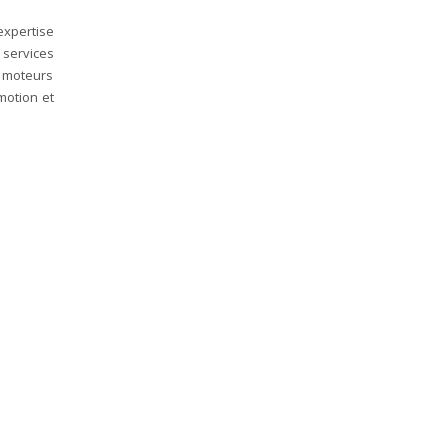
expertise
 services
s moteurs
motion et