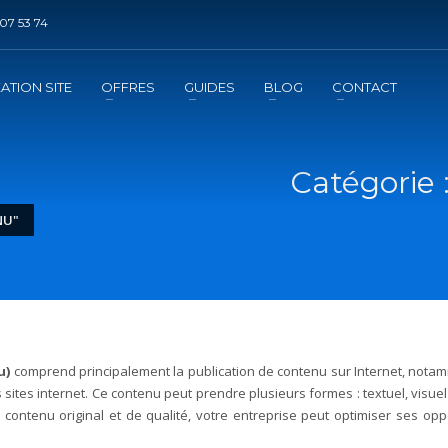
07 53 74
DE REFERENCEMENT ?
3
jouter la prestation au panier
Régler le panier
ATION SITE
OFFRES
GUIDES
BLOG
CONTACT
mation
de l'exécution de la prestation
Catégorie 
NU"
u)
comprend principalement la publication de contenu sur Internet, nota
 sites internet. Ce contenu peut prendre plusieurs formes : textuel, visuel
contenu original et de qualité, votre entreprise peut optimiser ses opp