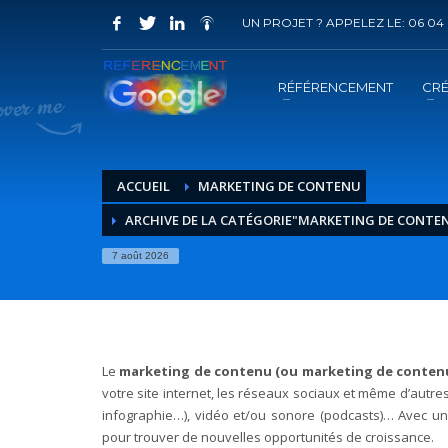
UN PROJET ? APPELEZ LE: 06 04 
COMMENT ACHETER UN PRESTATION 
1
2
Choisir la prestation
A
RÉFÉRENCEMENT
CRÉ
Vous recevrez sous 5 jours ouvrés un mail de
confir
ACCUEIL
MARKETING DE CONTENU
ARCHIVE DE LA CATÉGORIE"MARKETING DE CONTE
7 août 2026
Le
marketing de contenu (ou marketing de conten
votre site internet, les réseaux sociaux et même d’autres
infographie…), vidéo et/ou sonore (podcasts)… Avec un 
pour trouver de nouvelles opportunités de croissance.