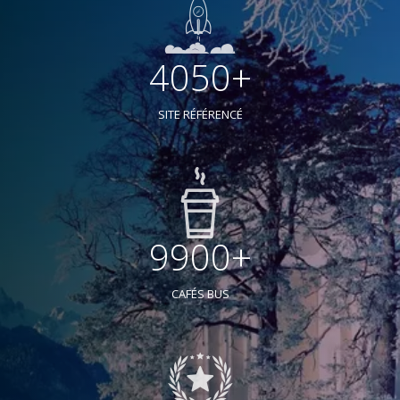
4050+
SITE RÉFÉRENCÉ
9900+
CAFÉS BUS