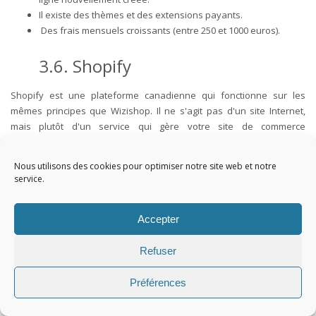
Il existe des thèmes et des extensions payants.
Des frais mensuels croissants (entre 250 et 1000 euros).
3.6. Shopify
Shopify est une plateforme canadienne qui fonctionne sur les
mêmes principes que Wizishop. Il ne s'agit pas d'un site Internet,
mais plutôt d'un service qui gère votre site de commerce
électronique. Avec plus de 800 000 utilisateurs dans le monde, ce
CMS e-commerce s'adresse aux professionnels qui cherchent à
Nous utilisons des cookies pour optimiser notre site web et notre
lancer rapidement un site Internet commercial. Shopify est sans
service.
aucun doute la plateforme de commerce électronique la plus
conviviale du marché.
Accepter
Il s'agit d'une solution conçue pour les personnes qui souhaitent se
lancer rapidement dans le commerce électronique mais qui n'ont
Refuser
pas de compétences techniques (ni de plan d'affaires). Si vous
souhaitez un site de commerce électronique facile à utiliser et à
Préférences
mettre en place, Shopify est peut-être la solution qu'il vous faut et il
peut être opérationnel en quelques jours.