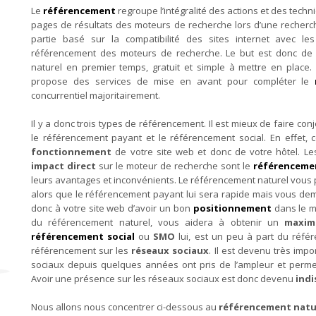
Le
référencement
regroupe l’intégralité des actions et des tech
pages de résultats des moteurs de recherche lors d’une recherch
partie basé sur la compatibilité des sites internet avec l
référencement des moteurs de recherche. Le but est donc de 
naturel en premier temps, gratuit et simple à mettre en place
propose des services de mise en avant pour compléter le
concurrentiel majoritairement.
Il y a donc trois types de référencement. Il est mieux de faire conj
le référencement payant et le référencement social. En effet,
fonctionnement
de votre site web et donc de votre hôtel. L
impact direct
sur le moteur de recherche sont le
référenceme
leurs avantages et inconvénients. Le référencement naturel vou
alors que le référencement payant lui sera rapide mais vous dem
donc à votre site web d’avoir un bon
positionnement
dans le m
du référencement naturel, vous aidera à obtenir un
maxim
référencement social
ou
SMO
lui, est un peu à part du réfé
référencement sur les
réseaux sociaux
. Il est devenu très imp
sociaux depuis quelques années ont pris de l’ampleur et perme
Avoir une présence sur les réseaux sociaux est donc devenu
ind
Nous allons nous concentrer ci-dessous au
référencement natu