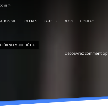
07 53 74
DE REFERENCEMENT ?
3
jouter la prestation au panier
Régler le panier
ATION SITE
OFFRES
GUIDES
BLOG
CONTACT
mation
de l'exécution de la prestation
RÉFÉRENCEMENT HÔTEL
Découvrez comment opti