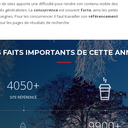
de sites apporte une difficulté pour rendre son contenu visible des
lés généralistes. La
concurrence
est souvent
forte
, ainsi les petits
ignes. Pour les concurrencer il faut travailler son
référencement
sur les pages de résultats de recherche.
S FAITS IMPORTANTS DE CETTE AN
4050+
SITE RÉFÉRENCÉ
9900+