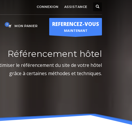
CONNEXION
ASSISTANCE
Horaire d'ouverture
×
Lun-Ven 9:00H - 19:00H
REFERENCEZ-VOUS
Sam - 9:00H-17:00H
MON PANIER
MAINTENANT
Dimanche sur RDV !
Référencement hôtel
miser le référencement du site de votre hôtel
grâce à certaines méthodes et techniques.