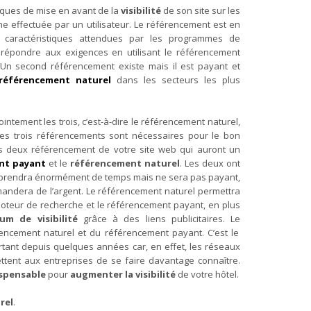
niques de mise en avant de la
visibilité
de son site sur les
e effectuée par un utilisateur. Le référencement est en
es caractéristiques attendues par les programmes de
répondre aux exigences en utilisant le référencement
. Un second référencement existe mais il est payant et
référencement naturel
dans les secteurs les plus
ointement les trois, c’est-à-dire le référencement naturel,
 ces trois référencements sont nécessaires pour le bon
es deux référencement de votre site web qui auront un
nt payant
et le
référencement naturel
. Les deux ont
s prendra énormément de temps mais ne sera pas payant,
andera de l’argent. Le référencement naturel permettra
oteur de recherche
et le référencement payant, en plus
um de visibilité
grâce à des liens publicitaires. Le
rencement naturel et du référencement payant. C’est le
ortant depuis quelques années car, en effet, les réseaux
ttent aux entreprises de se faire davantage connaître.
ispensable
pour
augmenter la visibilité
de votre hôtel.
rel
.