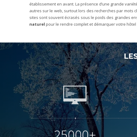
établissement en avant. La présence d’une grande variété 
autres sur le web, surtout lors des recherches par mots c
sites sont souvent écrasés sous le poids des grandes ense
naturel
pour le rendre complet et démarquer votre hôtel 
LE
25000+