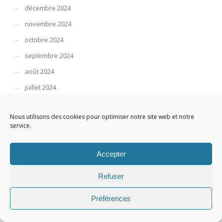
décembre 2024
novembre 2024
octobre 2024
septembre 2024
août 2024
juillet 2024
juin 2024
Nous utilisons des cookies pour optimiser notre site web et notre
mai 2024
service.
avril 2024
mars 2024
Accepter
février 2024
Refuser
janvier 2024
décembre 2023
Préférences
novembre 2023