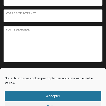
VOTRE SITE INTERNET
VOTRE DEMANDE
Envoyer votre demande
Nous utilisons des cookies pour optimiser notre site web et notre
service.
Accepter
© 2010 - 2023 Copyright by
Référencement google gratuit
|