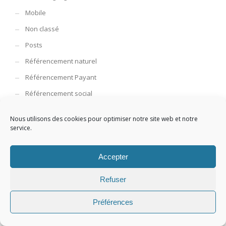
Mobile
Non classé
Posts
Référencement naturel
Référencement Payant
Référencement social
Web design
Nous utilisons des cookies pour optimiser notre site web et notre
WordPress Tutoriel
service.
ARTICLES RÉCENTS
Accepter
Refuser
Fichier .htaccess WordPress
Qu’est-ce que le fichier .htaccess WordPress ? ...
Préférences