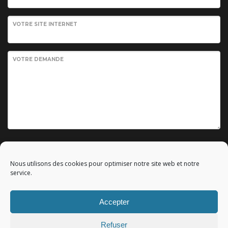
VOTRE SITE INTERNET
VOTRE DEMANDE
Envoyer votre demande
Nous utilisons des cookies pour optimiser notre site web et notre
service.
Accepter
© 2010 - 2023 Copyright by
Référencement google gratuit
|
Refuser
C.G.V.
|
Mentions légales
|All rights reserved - Tous droits