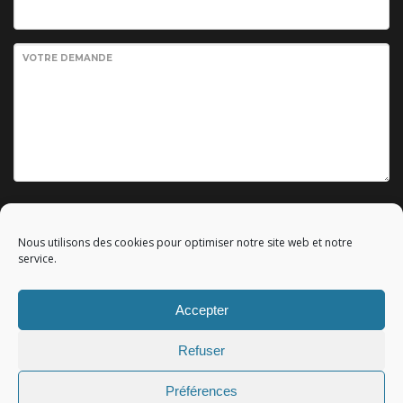
VOTRE DEMANDE
Envoyer votre demande
Nous utilisons des cookies pour optimiser notre site web et notre
service.
Accepter
© 2010 - 2023 Copyright by
Référencement google gratuit
|
Refuser
C.G.V.
|
Mentions légales
|All rights reserved - Tous droits
réservés.
Préférences