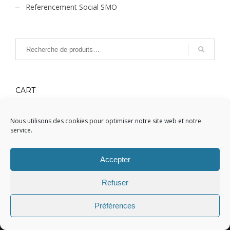
Referencement Social SMO
CART
Votre panier est vide.
Nous utilisons des cookies pour optimiser notre site web et notre
service.
Accepter
REFERENCEMENT GOOGLE,
Refuser
Votre partenaire de
Préférences
référencement web !