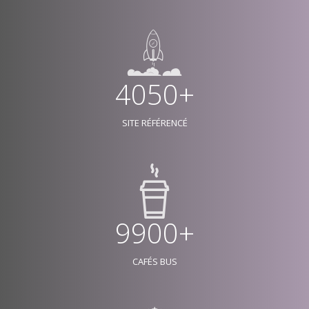
4050+
SITE RÉFÉRENCÉ
9900+
CAFÉS BUS