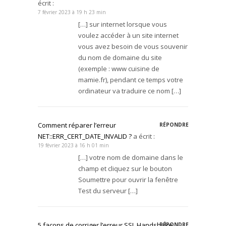
écrit :
7 février 2023 à 19 h 23 min
[…] sur internet lorsque vous
voulez accéder à un site internet
vous avez besoin de vous souvenir
du nom de domaine du site
(exemple : www cuisine de
mamie.fr), pendant ce temps votre
ordinateur va traduire ce nom […]
Comment réparer l’erreur
RÉPONDRE
NET::ERR_CERT_DATE_INVALID ?
a écrit :
19 février 2023 à 16 h 01 min
[…] votre nom de domaine dans le
champ et cliquez sur le bouton
Soumettre pour ouvrir la fenêtre
Test du serveur […]
5 façons de corriger l’erreur SSL Handshake
RÉPONDRE