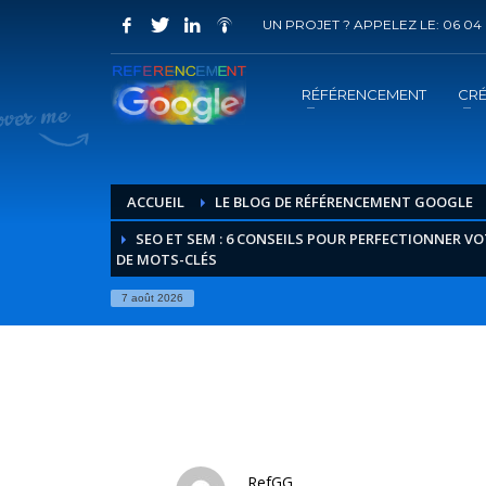
UN PROJET ? APPELEZ LE: 06 04 
COMMENT ACHETER UN PRESTATION 
1
2
Choisir la prestation
A
RÉFÉRENCEMENT
CRÉ
Vous recevrez sous 5 jours ouvrés un mail de
confir
ACCUEIL
LE BLOG DE RÉFÉRENCEMENT GOOGLE
SEO ET SEM : 6 CONSEILS POUR PERFECTIONNER V
DE MOTS-CLÉS
7 août 2026
RefGG