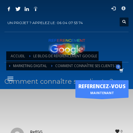
COMMENT ACHETER UN PRESTATION DE
×
REFERENCEMENT ?
UN PROJET ? APPELEZ LE: 06 04 07 53 74
1
Choisir la prestation
2
Ajouter la prestation au panier
3
Régler le panier
ACCUEIL
LE BLOG DE RÉFÉRENCEMENT GOOGLE
Vous recevrez sous 5 jours ouvrés un mail de
confirmation
de
MARKETING DIGITAL
COMMENT CONNAÎTRE SES CLIENTS ?
l'exécution de la prestation
Comment connaître ses clients ?
Horaire d'ouverture
REFERENCEZ-VOUS
Lun-Ven 9:00H - 19:00H
MAINTENANT
Sam - 9:00H-17:00H
Dimanche sur RDV !
0
RefGG