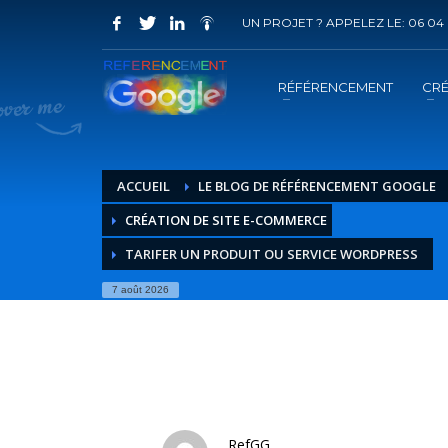
UN PROJET ? APPELEZ LE: 06 04 
COMMENT ACHETER UN PRESTATION 
1
2
Choisir la prestation
A
RÉFÉRENCEMENT
CRÉ
Vous recevrez sous 5 jours ouvrés un mail de
confir
ACCUEIL
LE BLOG DE RÉFÉRENCEMENT GOOGLE
CRÉATION DE SITE E-COMMERCE
TARIFER UN PRODUIT OU SERVICE WORDPRESS
7 août 2026
RefGG