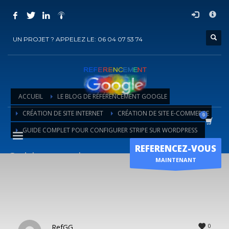
COMMENT ACHETER UN PRESTATION DE
×
REFERENCEMENT ?
UN PROJET ? APPELEZ LE: 06 04 07 53 74
1
Choisir la prestation
2
Ajouter la prestation au panier
3
Régler le panier
ACCUEIL
LE BLOG DE RÉFÉRENCEMENT GOOGLE
Vous recevrez sous 5 jours ouvrés un mail de
confirmation
de
CRÉATION DE SITE INTERNET
CRÉATION DE SITE E-COMMERCE
l'exécution de la prestation
GUIDE COMPLET POUR CONFIGURER STRIPE SUR WORDPRESS
Horaire d'ouverture
REFERENCEZ-VOUS
Guide complet pour configurer
Lun-Ven 9:00H - 19:00H
MAINTENANT
Sam - 9:00H-17:00H
Stripe sur WordPress
Dimanche sur RDV !
0
RefGG