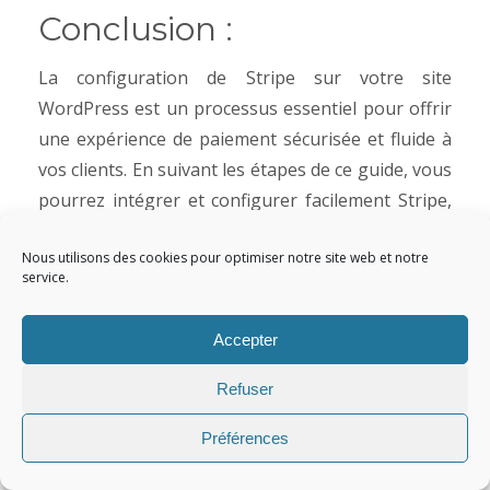
Conclusion :
La configuration de Stripe sur votre site
WordPress est un processus essentiel pour offrir
une expérience de paiement sécurisée et fluide à
vos clients. En suivant les étapes de ce guide, vous
pourrez intégrer et configurer facilement Stripe,
que vous utilisiez un site WordPress de base,
Nous utilisons des cookies pour optimiser notre site web et notre
Gravity Forms, WooCommerce ou Easy Digital
service.
Downloads. Ne manquez pas l’opportunité de
maximiser vos ventes en ligne grâce à la
Accepter
puissance de Stripe intégré à votre site
WordPress.
Refuser
Préférences