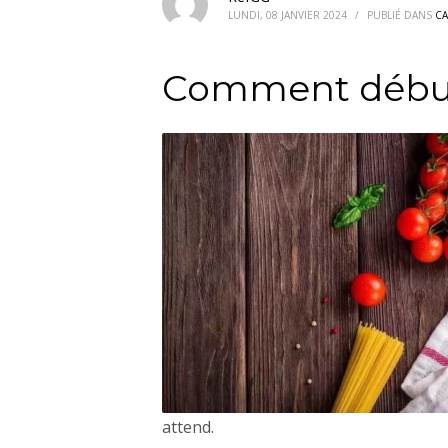
LUNDI, 08 JANVIER 2024
/
PUBLIÉ DANS
CA
Comment débute
attend.