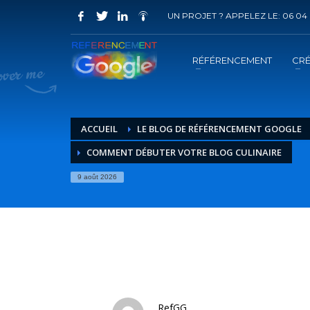
UN PROJET ? APPELEZ LE: 06 04 
COMMENT ACHETER UN PRESTATION 
1
2
Choisir la prestation
A
RÉFÉRENCEMENT
CRÉ
Vous recevrez sous 5 jours ouvrés un mail de
confir
ACCUEIL
LE BLOG DE RÉFÉRENCEMENT GOOGLE
COMMENT DÉBUTER VOTRE BLOG CULINAIRE
9 août 2026
RefGG