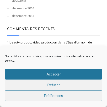
août 2015
décembre 2014
décembre 2013
COMMENTAIRES RÉCENTS
beauty product video production
dans
L’âge d’un nom de
domaine
yacht rental Miami Beach
dans
L’âge d’un nom de domaine
Nous utilisons des cookies pour optimiser notre site web et notre
explore
dans
L’âge d’un nom de domaine
service.
Paito HK 6D Terjitu
dans
L’âge d’un nom de domaine
growth
dans
L’âge d’un nom de domaine
Accepter
MÉTA
Refuser
Connexion
Préférences
Flux des publications