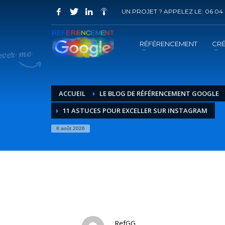
UN PROJET ? APPELEZ LE: 06 04 
COMMENT ACHETER UN PRESTATION 
1
2
Choisir la prestation
A
RÉFÉRENCEMENT
CRÉ
Vous recevrez sous 5 jours ouvrés un mail de
confir
ACCUEIL
LE BLOG DE RÉFÉRENCEMENT GOOGLE
11 ASTUCES POUR EXCELLER SUR INSTAGRAM
8 août 2026
RefGG