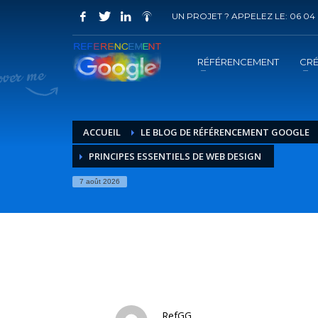
UN PROJET ? APPELEZ LE: 06 04 
COMMENT ACHETER UN PRESTATION 
1
2
Choisir la prestation
A
RÉFÉRENCEMENT
CRÉ
Vous recevrez sous 5 jours ouvrés un mail de
confir
ACCUEIL
LE BLOG DE RÉFÉRENCEMENT GOOGLE
PRINCIPES ESSENTIELS DE WEB DESIGN
7 août 2026
RefGG