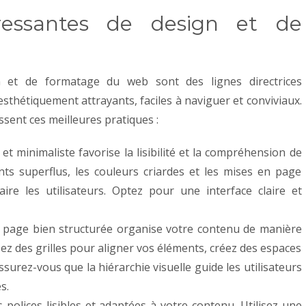
téressantes de design et de
n et de formatage du web sont des lignes directrices
esthétiquement attrayants, faciles à naviguer et conviviaux.
issent ces meilleures pratiques :
et minimaliste favorise la lisibilité et la compréhension de
nts superflus, les couleurs criardes et les mises en page
ire les utilisateurs. Optez pour une interface claire et
 page bien structurée organise votre contenu de manière
ilisez des grilles pour aligner vos éléments, créez des espaces
assurez-vous que la hiérarchie visuelle guide les utilisateurs
s.
 polices lisibles et adaptées à votre contenu. Utilisez une