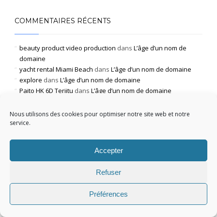
COMMENTAIRES RÉCENTS
beauty product video production
dans
L’âge d’un nom de
domaine
yacht rental Miami Beach
dans
L’âge d’un nom de domaine
explore
dans
L’âge d’un nom de domaine
Paito HK 6D Terjitu
dans
L’âge d’un nom de domaine
growth
dans
L’âge d’un nom de domaine
Nous utilisons des cookies pour optimiser notre site web et notre
service.
MÉTA
Accepter
Connexion
Flux des publications
Refuser
Flux des commentaires
Préférences
Site de WordPress-FR