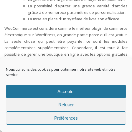
La possibilité d’ajouter une grande variété d’articles
grâce à de nombreux paramètres de personnalisation.
La mise en place d’un système de livraison efficace.
WooCommerce est considéré comme le meilleur plugin de commerce
électronique sur WordPress, en grande partie parce qu’il est gratuit.
La seule chose qui peut être payante, ce sont les modules
complémentaires supplémentaires. Cependant, il est tout à fait
possible de gérer une boutique en ligne avec les options gratuites
disponibles.
Nous utilisons des cookies pour optimiser notre site web et notre
Conclusion sur les Plugin
service.
WordPress
Accepter
Vous savez maintenant ce qu’est un plugin WordPress.
En résumé,
Refuser
les plugins WordPress sont des extensions logicielles qui ajoutent
des fonctionnalités à votre site WordPress.
Les plugins peuvent être
Préférences
utilisés pour diverses tâches, telles que l’amélioration de la sécurité,
l’optimisation des performances, l’ajout de fonctionnalités de