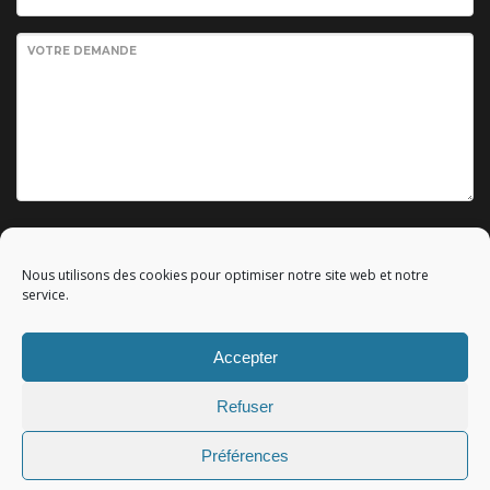
VOTRE DEMANDE
Envoyer votre demande
Nous utilisons des cookies pour optimiser notre site web et notre
service.
Accepter
© 2010 - 2023 Copyright by
Référencement google gratuit
|
Refuser
C.G.V.
|
Mentions légales
|All rights reserved - Tous droits
réservés.
Préférences