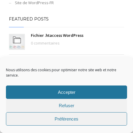
Site de WordPress-FR
FEATURED POSTS
Fichier .htaccess WordPress
0 commentaires
bbPress
0 commentaires
Nous utilisons des cookies pour optimiser notre site web et notre
service.
Tout ce que vous devez savoir sur les tailles
Accepter
d’images de WordPress
0 commentaires
Refuser
Les meilleurs outils de test de performance
Préférences
0 commentaires