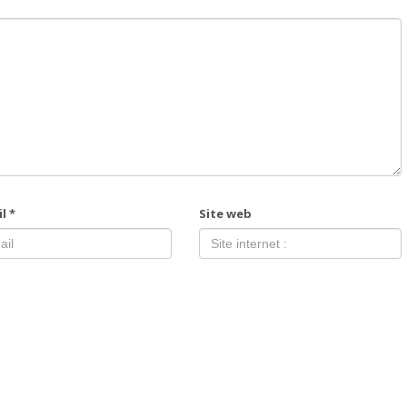
il
*
Site web