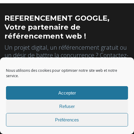
REFERENCEMENT GOOGLE,
Votre partenaire de
référencement web !
Un projet digital, un référencement gratuit ou
un désir de battre la concurrence ? Contactez-
nous !
Nous utilisons des cookies pour optimiser notre site web et notre
service.
Référencez-vous gratuitement
Accepter
Obtenez un devis personnalisé !
Refuser
Inscrivez-vous à la Newsletter
Préférences